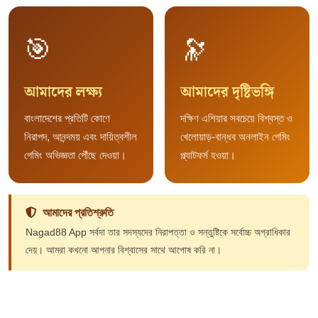
🎯
🔭
আমাদের লক্ষ্য
আমাদের দৃষ্টিভঙ্গি
বাংলাদেশের প্রতিটি কোণে
দক্ষিণ এশিয়ার সবচেয়ে বিশ্বস্ত ও
নিরাপদ, আনন্দময় এবং দায়িত্বশীল
খেলোয়াড়-বান্ধব অনলাইন গেমিং
গেমিং অভিজ্ঞতা পৌঁছে দেওয়া।
প্ল্যাটফর্ম হওয়া।
আমাদের প্রতিশ্রুতি
Nagad88 App সর্বদা তার সদস্যদের নিরাপত্তা ও সন্তুষ্টিকে সর্বোচ্চ অগ্রাধিকার
দেয়। আমরা কখনো আপনার বিশ্বাসের সাথে আপোষ করি না।