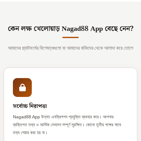
কেন লক্ষ খেলোয়াড় Nagad88 App বেছে নেন?
আমাদের প্ল্যাটফর্মের বিশেষত্বগুলো যা আমাদের বাকিদের থেকে আলাদা করে তোলে
সর্বোচ্চ নিরাপত্তা
Nagad88 App উন্নত এনক্রিপশন প্রযুক্তি ব্যবহার করে। আপনার
ব্যক্তিগত তথ্য ও আর্থিক লেনদেন সম্পূর্ণ সুরক্ষিত। কোনো তৃতীয় পক্ষের সাথে
তথ্য শেয়ার করা হয় না।