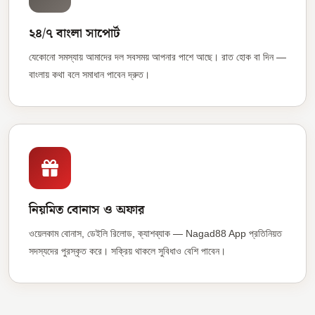
২৪/৭ বাংলা সাপোর্ট
যেকোনো সমস্যায় আমাদের দল সবসময় আপনার পাশে আছে। রাত হোক বা দিন —
বাংলায় কথা বলে সমাধান পাবেন দ্রুত।
নিয়মিত বোনাস ও অফার
ওয়েলকাম বোনাস, ডেইলি রিলোড, ক্যাশব্যাক — Nagad88 App প্রতিনিয়ত
সদস্যদের পুরস্কৃত করে। সক্রিয় থাকলে সুবিধাও বেশি পাবেন।