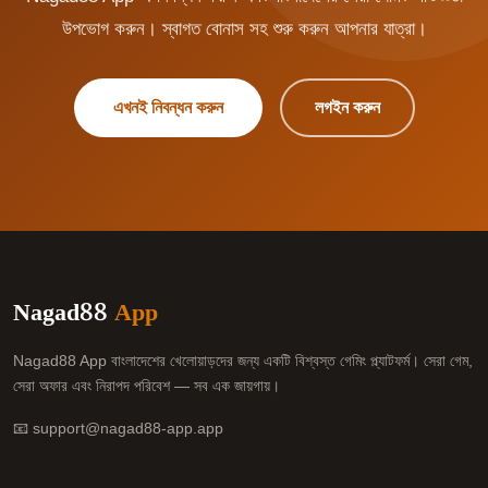
উপভোগ করুন। স্বাগত বোনাস সহ শুরু করুন আপনার যাত্রা।
এখনই নিবন্ধন করুন
লগইন করুন
Nagad88
App
Nagad88 App বাংলাদেশের খেলোয়াড়দের জন্য একটি বিশ্বস্ত গেমিং প্ল্যাটফর্ম। সেরা গেম,
সেরা অফার এবং নিরাপদ পরিবেশ — সব এক জায়গায়।
📧
support@nagad88-app.app