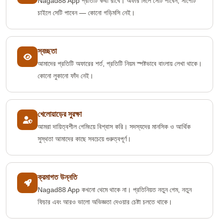
Nagad88 App প্রতিটি কথা রাখে। অফার দিলে সেটি পাবেন, সাপোর্ট
চাইলে সেটি পাবেন — কোনো গড়িমসি নেই।
স্বচ্ছতা
আমাদের প্রতিটি অফারের শর্ত, প্রতিটি নিয়ম স্পষ্টভাবে বাংলায় লেখা থাকে।
কোনো লুকানো ফাঁদ নেই।
খেলোয়াড়ের সুরক্ষা
আমরা দায়িত্বশীল গেমিংয়ে বিশ্বাস করি। সদস্যদের মানসিক ও আর্থিক
সুস্থতা আমাদের কাছে সবচেয়ে গুরুত্বপূর্ণ।
ক্রমাগত উন্নতি
Nagad88 App কখনো থেমে থাকে না। প্রতিনিয়ত নতুন গেম, নতুন
ফিচার এবং আরও ভালো অভিজ্ঞতা দেওয়ার চেষ্টা চলতে থাকে।