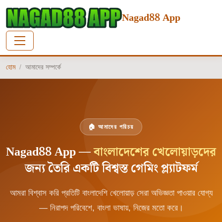
Nagad88 App
হোম
আমাদের সম্পর্কে
🏠 আমাদের পরিচয়
Nagad88 App —
বাংলাদেশের খেলোয়াড়দের
জন্য তৈরি একটি বিশ্বস্ত গেমিং প্ল্যাটফর্ম
আমরা বিশ্বাস করি প্রতিটি বাংলাদেশি খেলোয়াড় সেরা অভিজ্ঞতা পাওয়ার যোগ্য
— নিরাপদ পরিবেশে, বাংলা ভাষায়, নিজের মতো করে।