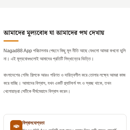
আমাদের মূল্যবোধ যা আমাদের পথ দেখায়
Nagad88 App পরিচালনার পেছনে কিছু মূল নীতি আছে যেগুলো আমরা কখনো ভুলি
না। এই মূল্যবোধগুলোই আমাদের প্রতিটি সিদ্ধান্তের ভিত্তি।
বাংলাদেশের গেমিং শিল্পকে আরও পরিণত ও দায়িত্বশীল করে তোলার লক্ষ্যে আমরা কাজ
করে যাচ্ছি। আমাদের বিশ্বাস, যখন একটি প্ল্যাটফর্ম সৎ ও স্বচ্ছ থাকে, তখন
খেলোয়াড়রা সেটিকে দীর্ঘমেয়াদে বিশ্বাস করেন।
বিশ্বাসযোগ্যতা