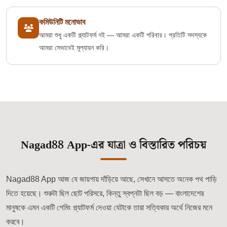
কমিউনিটি মনোভাব
আমরা শুধু একটি প্ল্যাটফর্ম নই — আমরা একটি পরিবার। প্রতিটি সদস্যকে
আমরা সেভাবেই মূল্যায়ন করি।
Nagad88 App-এর যাত্রা ও বিস্তারিত পরিচয়
Nagad88 App আজ যে জায়গায় দাঁড়িয়ে আছে, সেখানে আসতে অনেক পথ পাড়ি
দিতে হয়েছে। শুরুটা ছিল ছোট পরিসরে, কিন্তু স্বপ্নটা ছিল বড় — বাংলাদেশের
মানুষকে এমন একটি গেমিং প্ল্যাটফর্ম দেওয়া যেটাকে তারা সত্যিকার অর্থে নিজের মনে
করবে।