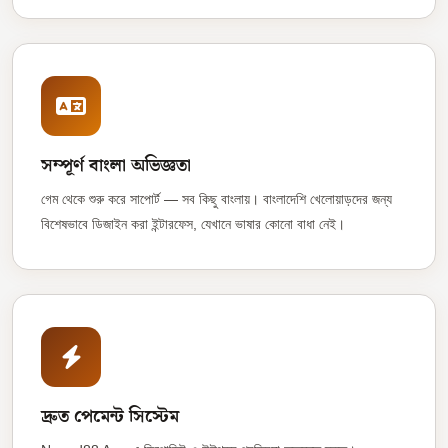
সম্পূর্ণ বাংলা অভিজ্ঞতা
গেম থেকে শুরু করে সাপোর্ট — সব কিছু বাংলায়। বাংলাদেশি খেলোয়াড়দের জন্য
বিশেষভাবে ডিজাইন করা ইন্টারফেস, যেখানে ভাষার কোনো বাধা নেই।
দ্রুত পেমেন্ট সিস্টেম