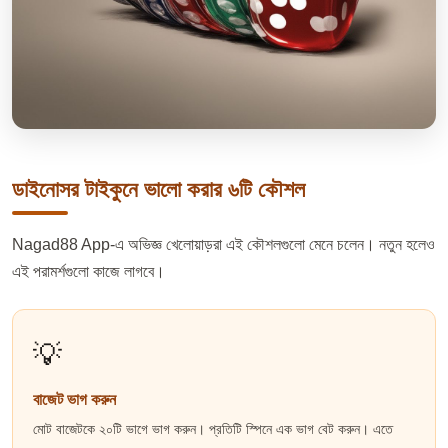
ডাইনোসর টাইকুনে ভালো করার ৬টি কৌশল
Nagad88 App-এ অভিজ্ঞ খেলোয়াড়রা এই কৌশলগুলো মেনে চলেন। নতুন হলেও
এই পরামর্শগুলো কাজে লাগবে।
💡
বাজেট ভাগ করুন
মোট বাজেটকে ২০টি ভাগে ভাগ করুন। প্রতিটি স্পিনে এক ভাগ বেট করুন। এতে