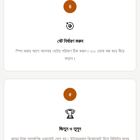
৪
🎯
বেট নির্ধারণ করুন
স্পিন করার আগে আপনার বেটের পরিমাণ ঠিক করুন। ৳১০ থেকে শুরু করে ধীরে
বাড়ান।
৫
🏆
জিতুন ও তুলুন
জয়ের টাকা তাৎক্ষণিক ওয়ালেটে যোগ হয়। উইথড্রয়াল রিকোয়েস্ট দিলে মিনিটের মধ্যে