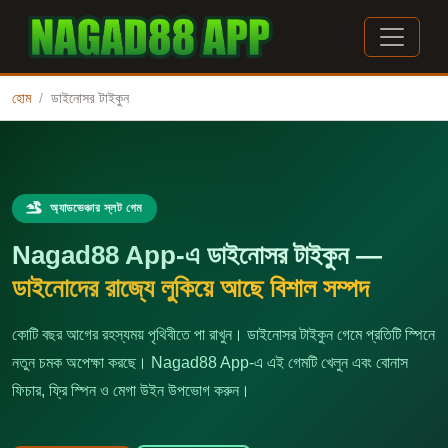
হোম
ডাইনোসর টাইকুন
অ্যাডভেঞ্চার স্লট গেম
Nagad88 App-এ ডাইনোসর টাইকুন —
ডাইনোদের রাজ্যে লুকিয়ে আছে বিশাল সম্পদ
কোটি বছর আগের রহস্যময় পৃথিবীতে পা রাখুন। ডাইনোসর টাইকুন গেমে প্রতিটি স্পিনে
নতুন চমক অপেক্ষা করছে। Nagad88 App-এ এই গেমটি খেলুন এবং বোনাস
ফিচার, ফ্রি স্পিন ও মেগা উইন উপভোগ করুন।