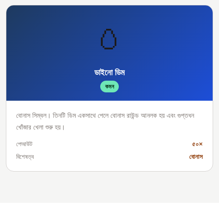
🥚
ডাইনো ডিম
কমন
বোনাস সিম্বল। তিনটি ডিম একসাথে পেলে বোনাস রাউন্ড আনলক হয় এবং গুপ্তধন
খোঁজার খেলা শুরু হয়।
পেআউট
৫০×
বিশেষত্ব
বোনাস