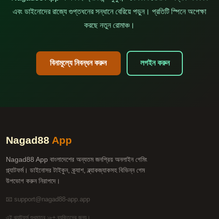
এবং ডাইনোদের রাজ্যে গুপ্তধনের সন্ধানে বেরিয়ে পড়ুন। প্রতিটি স্পিনে অপেক্ষা
করছে নতুন রোমাঞ্চ।
বিনামূল্যে নিবন্ধন করুন
লগইন করুন
Nagad88
App
Nagad88 App বাংলাদেশের অন্যতম জনপ্রিয় অনলাইন গেমিং
প্ল্যাটফর্ম। ডাইনোসর টাইকুন, ক্র্যাশ, ব্ল্যাকজ্যাকসহ বিভিন্ন গেম
উপভোগ করুন নিরাপদে।
📧
support@nagad88-app.app
এই প্ল্যাটফর্ম শুধুমাত্র ১৮+ ব্যক্তিদের জন্য।