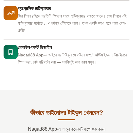
প্রগ্রেসিভ মাল্টিপ্লায়ার
ফ্রি স্পিন রাউন্ডে প্রতিটি স্পিনের সাথে মাল্টিপ্লায়ার বাড়তে থাকে। শেষ স্পিনে এই
মাল্টিপ্লায়ার সর্বোচ্চ ১০× পর্যন্ত পৌঁছাতে পারে। তখন একটি জয়ও হতে পারে গেম-
চেঞ্জিং।
মোবাইল-ফার্স্ট ডিজাইন
Nagad88 App-এ ডাইনোসর টাইকুন মোবাইলে সম্পূর্ণ অপ্টিমাইজড। টাচস্ক্রিনে
স্পিন করা, বেট পরিবর্তন করা — সবকিছুই অসাধারণ মসৃণ।
কীভাবে ডাইনোসর টাইকুন খেলবেন?
Nagad88 App-এ মাত্র কয়েকটি ধাপে শুরু করুন