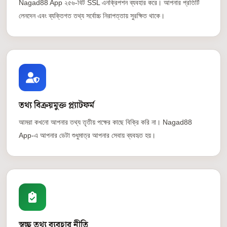
Nagad88 App ২৫৬-বিট SSL এনক্রিপশন ব্যবহার করে। আপনার প্রতিটি
লেনদেন এবং ব্যক্তিগত তথ্য সর্বোচ্চ নিরাপত্তায় সুরক্ষিত থাকে।
তথ্য বিক্রয়মুক্ত প্ল্যাটফর্ম
আমরা কখনো আপনার তথ্য তৃতীয় পক্ষের কাছে বিক্রি করি না। Nagad88
App-এ আপনার ডেটা শুধুমাত্র আপনার সেবায় ব্যবহৃত হয়।
স্বচ্ছ তথ্য ব্যবহার নীতি