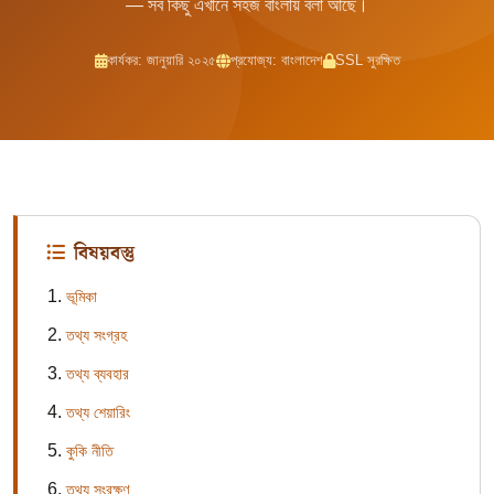
— সব কিছু এখানে সহজ বাংলায় বলা আছে।
কার্যকর: জানুয়ারি ২০২৫
প্রযোজ্য: বাংলাদেশ
SSL সুরক্ষিত
বিষয়বস্তু
ভূমিকা
তথ্য সংগ্রহ
তথ্য ব্যবহার
তথ্য শেয়ারিং
কুকি নীতি
তথ্য সংরক্ষণ