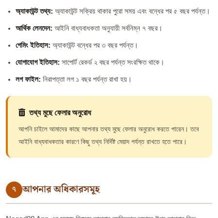
অ্যাকাউন্ট তথ্য:
অ্যাকাউন্ট সক্রিয় থাকার পুরো সময় এবং বন্ধের পর ৫ বছর পর্যন্ত।
আর্থিক লেনদেন:
আইনি বাধ্যবাধকতা অনুযায়ী সর্বনিম্ন ৭ বছর।
গেমিং ইতিহাস:
অ্যাকাউন্ট বন্ধের পর ৩ বছর পর্যন্ত।
যোগাযোগ ইতিহাস:
সাপোর্ট রেকর্ড ২ বছর পর্যন্ত সংরক্ষিত থাকে।
লগ ফাইল:
নিরাপত্তা লগ ১ বছর পর্যন্ত রাখা হয়।
তথ্য মুছে ফেলার অনুরোধ
আপনি চাইলে আমাদের কাছে আপনার তথ্য মুছে ফেলার অনুরোধ করতে পারেন। তবে
আইনি বাধ্যবাধকতার কারণে কিছু তথ্য নির্দিষ্ট মেয়াদ পর্যন্ত রাখতে হতে পারে।
আপনার অধিকারসমূহ
৭