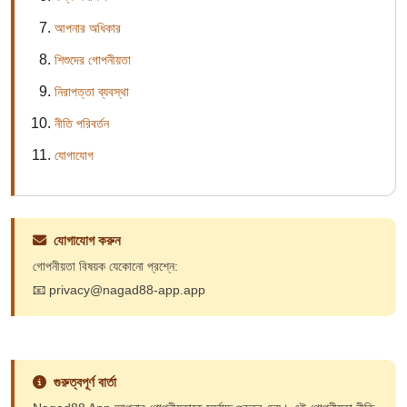
আপনার অধিকার
শিশুদের গোপনীয়তা
নিরাপত্তা ব্যবস্থা
নীতি পরিবর্তন
যোগাযোগ
যোগাযোগ করুন
গোপনীয়তা বিষয়ক যেকোনো প্রশ্নে:
📧
privacy@nagad88-app.app
গুরুত্বপূর্ণ বার্তা