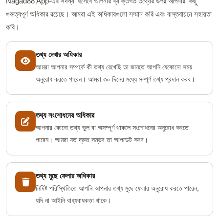
Nagad88 App-এর সদস্য হিসেবে আপনার ব্যক্তিগত তথ্যের উপর আপনার কিছু
গুরুত্বপূর্ণ অধিকার রয়েছে। আমরা এই অধিকারগুলো সম্মান করি এবং বাস্তবায়নে সহায়তা
করি।
তথ্য দেখার অধিকার
আমরা আপনার সম্পর্কে কী তথ্য রেখেছি তা জানতে আপনি যেকোনো সময়
অনুরোধ করতে পারেন। আমরা ৩০ দিনের মধ্যে সম্পূর্ণ তথ্য প্রদান করব।
তথ্য সংশোধনের অধিকার
আপনার কোনো তথ্য ভুল বা অসম্পূর্ণ থাকলে সংশোধনের অনুরোধ করতে
পারেন। আমরা যত দ্রুত সম্ভব তা আপডেট করব।
তথ্য মুছে ফেলার অধিকার
নির্দিষ্ট পরিস্থিতিতে আপনি আপনার তথ্য মুছে ফেলার অনুরোধ করতে পারেন,
যদি না আইনি বাধ্যবাধকতা থাকে।