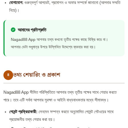
যোগাযোগ:
গুরুত্বপূর্ণ আপডেট, প্রমোশন ও অফার সম্পর্কে জানানো (আপনার সম্মতি
নিয়ে)।
আমাদের প্রতিশ্রুতি
Nagad88 App আপনার তথ্য কখনো তৃতীয় পক্ষের কাছে বিক্রি করে না।
আপনার ডেটা শুধুমাত্র উপরে উল্লিখিত উদ্দেশ্যে ব্যবহার করা হয়।
তথ্য শেয়ারিং ও প্রকাশ
৪
Nagad88 App সীমিত পরিস্থিতিতে আপনার তথ্য তৃতীয় পক্ষের সাথে শেয়ার করতে
পারে। তবে এটি সর্বদা আপনার সুরক্ষা ও আইনি বাধ্যবাধকতার মধ্যে সীমাবদ্ধ।
পেমেন্ট প্রক্রিয়াকারী:
লেনদেন সম্পন্ন করতে অনুমোদিত পেমেন্ট গেটওয়ের সাথে
প্রয়োজনীয় তথ্য শেয়ার করা হয়।