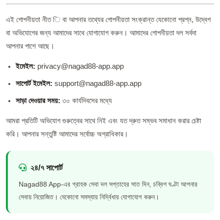
এই গোপনীয়তা নীত ি বা আপনার তথ্যের গোপনীয়তা সংক্রান্ত যেকোনো প্রশ্ন, উদ্বেগ
বা অভিযোগের জন্য আমাদের সাথে যোগাযোগ করুন। আমাদের গোপনীয়তা দল সর্বদা
আপনার পাশে আছে।
ইমেইল:
privacy@nagad88-app.app
সাপোর্ট ইমেইল:
support@nagad88-app.app
সাড়া দেওয়ার সময়:
৩০ কার্যদিবসের মধ্যে
আমরা প্রতিটি অভিযোগ গুরুত্বের সাথে নিই এবং যত দ্রুত সম্ভব সমাধান করার চেষ্টা
করি। আপনার সন্তুষ্টি আমাদের সর্বোচ্চ অগ্রাধিকার।
২৪/৭ সাপোর্ট
Nagad88 App-এর গ্রাহক সেবা দল সপ্তাহের সাত দিন, চব্বিশ ঘণ্টা আপনার
সেবায় নিয়োজিত। যেকোনো সমস্যায় নির্দ্বিধায় যোগাযোগ করুন।