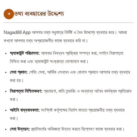
তথ্য ব্যবহারের উদ্দেশ্য
৩
Nagad88 App আপনার তথ্য শুধুমাত্র নির্দিষ্ট ও বৈধ উদ্দেশ্যে ব্যবহার করে। আমরা
কখনো আপনার তথ্য অপ্রয়োজনীয় কাজে ব্যবহার করি না।
অ্যাকাউন্ট পরিচালনা:
আপনার নিবন্ধন প্রক্রিয়া সম্পন্ন করা, লগইন নিরাপত্তা
নিশ্চিত করা এবং অ্যাকাউন্ট সংক্রান্ত যোগাযোগ করা।
সেবা প্রদান:
গেমিং সেবা, আর্থিক লেনদেন এবং বোনাস প্রদানে আপনার তথ্য ব্যবহার
করা হয়।
নিরাপত্তা নিশ্চিতকরণ:
প্রতারণা, মানি লন্ডারিং ও অন্যান্য অবৈধ কার্যক্রম প্রতিরোধ
করা।
আইনি বাধ্যবাধকতা:
সংশ্লিষ্ট কর্তৃপক্ষের নির্দেশ মানতে প্রয়োজনীয় তথ্য ব্যবহার
করা।
সেবা উন্নয়ন:
প্ল্যাটফর্মের অভিজ্ঞতা উন্নত করতে বিশ্লেষণ কাজে ব্যবহার করা।