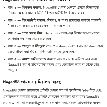
ধাপ ১ — নিবন্ধন করুন:
Nagad88 গেমস খেলতে প্রথমে বিনামূল্যে
নিবন্ধন করুন। মাত্র ২ মিনিটেই অ্যাকাউন্ট তৈরি হয়ে যায়।
ধাপ ২ — ডিপোজিট করুন:
বিকাশ, নগদ বা রকেটের মাধ্যমে সহজেই
টাকা যোগ করুন এবং ওয়েলকাম বোনাস পান।
ধাপ ৩ — গেম বেছে নিন:
Nagad88 গেমস-এর বিশাল সংগ্রহ থেকে
আপনার পছন্দের গেম বেছে নিন।
ধাপ ৪ — খেলুন ও জিতুন:
গেম শুরু করুন, কৌশল ব্যবহার করুন এবং
জেতা টাকা সরাসরি মোবাইল ব্যাংকিংয়ে তুলে নিন।
ধাপ ৫ — অ্যাপ ডাউনলোড করুন:
আরও ভালো অভিজ্ঞতার জন্য
Nagad88 অ্যাপ ডাউনলোড করুন এবং যেকোনো জায়গা থেকে গেম
খেলুন।
Nagad88 গেমস-এর নিরাপত্তা ব্যবস্থা
Nagad88 গেমস প্ল্যাটফর্মে প্রতিটি গেমার সম্পূর্ণ সুরক্ষিত। ২৫৬-বিট SSL
এনক্রিপশন ব্যবহার করে প্রতিটি লেনদেন সুরক্ষিত রাখা হয়। Nagad88
গেমস-এ কোনো প্রতারণামূলক কার্যকলাপ শনাক্ত হলে তাৎক্ষণিক ব্যবস্থা