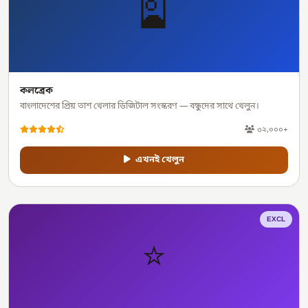
🎴
কলব্রেক
বাংলাদেশের প্রিয় তাশ খেলার ডিজিটাল সংস্করণ — বন্ধুদের সাথে খেলুন।
৩২,০০০+
এখনই খেলুন
EXCL
⭐