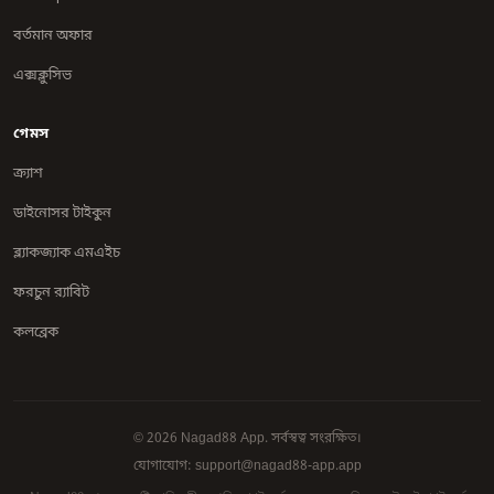
বর্তমান অফার
এক্সক্লুসিভ
গেমস
ক্র্যাশ
ডাইনোসর টাইকুন
ব্ল্যাকজ্যাক এমএইচ
ফরচুন র‍্যাবিট
কলব্রেক
© 2026 Nagad88 App. সর্বস্বত্ব সংরক্ষিত।
যোগাযোগ:
support@nagad88-app.app