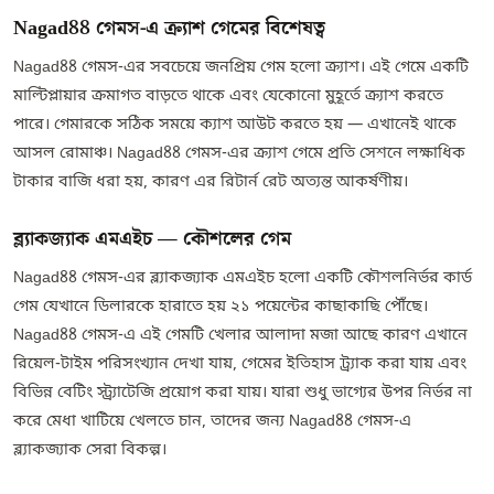
Nagad88 গেমস-এ ক্র্যাশ গেমের বিশেষত্ব
Nagad88 গেমস-এর সবচেয়ে জনপ্রিয় গেম হলো ক্র্যাশ। এই গেমে একটি
মাল্টিপ্লায়ার ক্রমাগত বাড়তে থাকে এবং যেকোনো মুহূর্তে ক্র্যাশ করতে
পারে। গেমারকে সঠিক সময়ে ক্যাশ আউট করতে হয় — এখানেই থাকে
আসল রোমাঞ্চ। Nagad88 গেমস-এর ক্র্যাশ গেমে প্রতি সেশনে লক্ষাধিক
টাকার বাজি ধরা হয়, কারণ এর রিটার্ন রেট অত্যন্ত আকর্ষণীয়।
ব্ল্যাকজ্যাক এমএইচ — কৌশলের গেম
Nagad88 গেমস-এর ব্ল্যাকজ্যাক এমএইচ হলো একটি কৌশলনির্ভর কার্ড
গেম যেখানে ডিলারকে হারাতে হয় ২১ পয়েন্টের কাছাকাছি পৌঁছে।
Nagad88 গেমস-এ এই গেমটি খেলার আলাদা মজা আছে কারণ এখানে
রিয়েল-টাইম পরিসংখ্যান দেখা যায়, গেমের ইতিহাস ট্র্যাক করা যায় এবং
বিভিন্ন বেটিং স্ট্র্যাটেজি প্রয়োগ করা যায়। যারা শুধু ভাগ্যের উপর নির্ভর না
করে মেধা খাটিয়ে খেলতে চান, তাদের জন্য Nagad88 গেমস-এ
ব্ল্যাকজ্যাক সেরা বিকল্প।