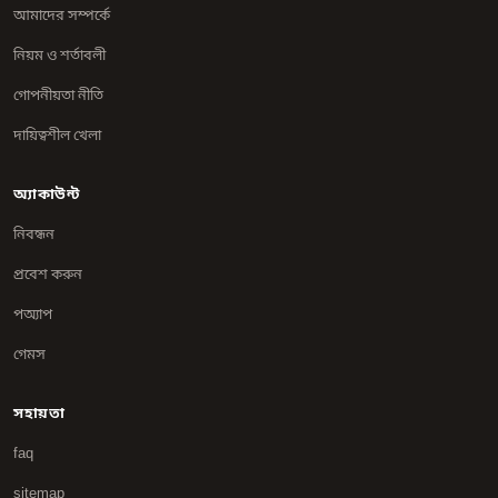
আমাদের সম্পর্কে
নিয়ম ও শর্তাবলী
গোপনীয়তা নীতি
দায়িত্বশীল খেলা
অ্যাকাউন্ট
নিবন্ধন
প্রবেশ করুন
পঅ্যাপ
গেমস
সহায়তা
faq
sitemap