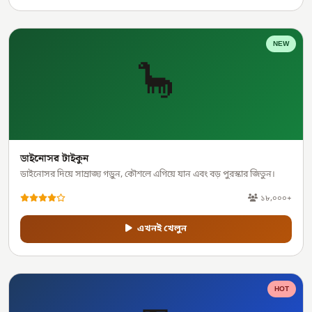
NEW
🦕
ডাইনোসর টাইকুন
ডাইনোসর দিয়ে সাম্রাজ্য গড়ুন, কৌশলে এগিয়ে যান এবং বড় পুরস্কার জিতুন।
১৮,০০০+
এখনই খেলুন
HOT