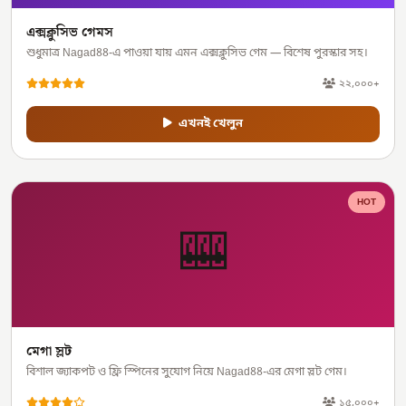
এক্সক্লুসিভ গেমস
শুধুমাত্র Nagad88-এ পাওয়া যায় এমন এক্সক্লুসিভ গেম — বিশেষ পুরস্কার সহ।
২২,০০০+
এখনই খেলুন
HOT
🎰
মেগা স্লট
বিশাল জ্যাকপট ও ফ্রি স্পিনের সুযোগ নিয়ে Nagad88-এর মেগা স্লট গেম।
১৫,০০০+