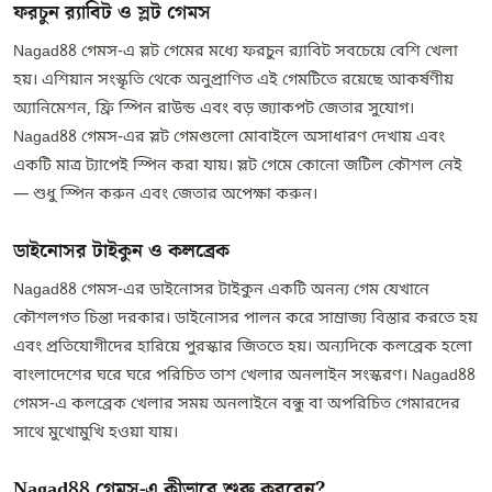
ফরচুন র‍্যাবিট ও স্লট গেমস
Nagad88 গেমস-এ স্লট গেমের মধ্যে ফরচুন র‍্যাবিট সবচেয়ে বেশি খেলা
হয়। এশিয়ান সংস্কৃতি থেকে অনুপ্রাণিত এই গেমটিতে রয়েছে আকর্ষণীয়
অ্যানিমেশন, ফ্রি স্পিন রাউন্ড এবং বড় জ্যাকপট জেতার সুযোগ।
Nagad88 গেমস-এর স্লট গেমগুলো মোবাইলে অসাধারণ দেখায় এবং
একটি মাত্র ট্যাপেই স্পিন করা যায়। স্লট গেমে কোনো জটিল কৌশল নেই
— শুধু স্পিন করুন এবং জেতার অপেক্ষা করুন।
ডাইনোসর টাইকুন ও কলব্রেক
Nagad88 গেমস-এর ডাইনোসর টাইকুন একটি অনন্য গেম যেখানে
কৌশলগত চিন্তা দরকার। ডাইনোসর পালন করে সাম্রাজ্য বিস্তার করতে হয়
এবং প্রতিযোগীদের হারিয়ে পুরস্কার জিততে হয়। অন্যদিকে কলব্রেক হলো
বাংলাদেশের ঘরে ঘরে পরিচিত তাশ খেলার অনলাইন সংস্করণ। Nagad88
গেমস-এ কলব্রেক খেলার সময় অনলাইনে বন্ধু বা অপরিচিত গেমারদের
সাথে মুখোমুখি হওয়া যায়।
Nagad88 গেমস-এ কীভাবে শুরু করবেন?