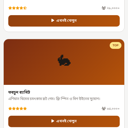
২৮,০০০+
এখনই খেলুন
TOP
🐇
ফরচুন র‍্যাবিট
এশিয়ান থিমের চমৎকার স্লট গেম। ফ্রি স্পিন ও বিগ উইনের সুযোগ।
৩৫,০০০+
এখনই খেলুন